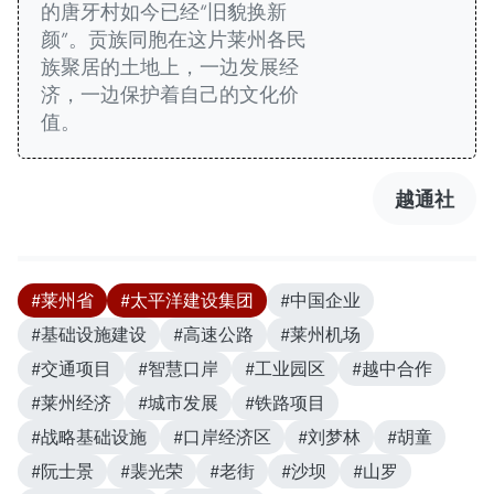
的唐牙村如今已经“旧貌换新
颜”。贡族同胞在这片莱州各民
族聚居的土地上，一边发展经
济，一边保护着自己的文化价
值。
越通社
#莱州省
#太平洋建设集团
#中国企业
#基础设施建设
#高速公路
#莱州机场
#交通项目
#智慧口岸
#工业园区
#越中合作
#莱州经济
#城市发展
#铁路项目
#战略基础设施
#口岸经济区
#刘梦林
#胡童
#阮士景
#裴光荣
#老街
#沙坝
#山罗