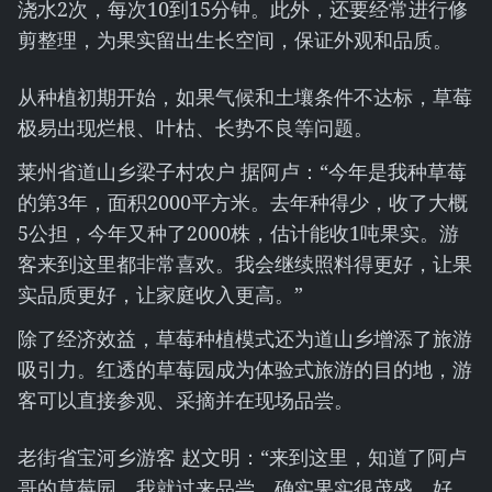
浇水2次，每次10到15分钟。此外，还要经常进行修
剪整理，为果实留出生长空间，保证外观和品质。
从种植初期开始，如果气候和土壤条件不达标，草莓
极易出现烂根、叶枯、长势不良等问题。
莱州省道山乡梁子村农户 据阿卢：“今年是我种草莓
的第3年，面积2000平方米。去年种得少，收了大概
5公担，今年又种了2000株，估计能收1吨果实。游
客来到这里都非常喜欢。我会继续照料得更好，让果
实品质更好，让家庭收入更高。”
除了经济效益，草莓种植模式还为道山乡增添了旅游
吸引力。红透的草莓园成为体验式旅游的目的地，游
客可以直接参观、采摘并在现场品尝。
老街省宝河乡游客 赵文明：“来到这里，知道了阿卢
哥的草莓园，我就过来品尝。确实果实很茂盛、好