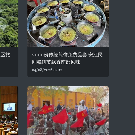
社区旅
2000份传统煎饼免费品尝 安江民
间糕饼节飘香南部风味
04/08/2026 02:12