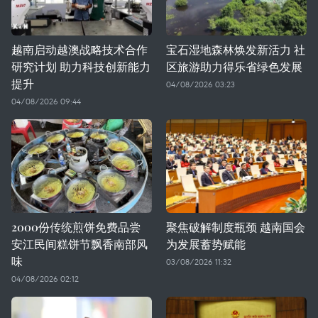
越南启动越澳战略技术合作
宝石湿地森林焕发新活力 社
研究计划 助力科技创新能力
区旅游助力得乐省绿色发展
提升
04/08/2026 03:23
04/08/2026 09:44
2000份传统煎饼免费品尝
聚焦破解制度瓶颈 越南国会
安江民间糕饼节飘香南部风
为发展蓄势赋能
味
03/08/2026 11:32
04/08/2026 02:12