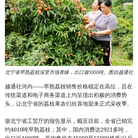
北宁省早熟荔枝深受市场青睐，出口逾1000吨。图自越通社
越通社河内——早熟荔枝销售价格稳定在高位，且在
传统渠道和电子商务渠道上均呈现出积极的消费势
头，让北宁省的荔枝果农们欣喜地迎来正式采收季。
据北宁省工贸厅的报告显示，截至目前，全省已销完
约4010吨早熟荔枝；其中，国内消费达2921多吨，
出口近1089吨。平均售价在45000至55000越盾/公斤