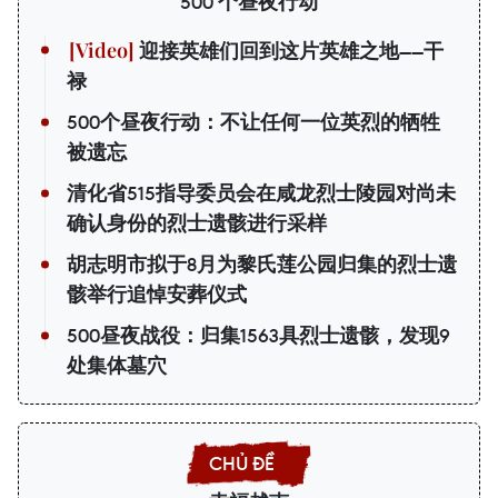
500 个昼夜行动
迎接英雄们回到这片英雄之地——干
禄
500个昼夜行动：不让任何一位英烈的牺牲
被遗忘
清化省515指导委员会在咸龙烈士陵园对尚未
确认身份的烈士遗骸进行采样
胡志明市拟于8月为黎氏莲公园归集的烈士遗
骸举行追悼安葬仪式
500昼夜战役：归集1563具烈士遗骸，发现9
处集体墓穴