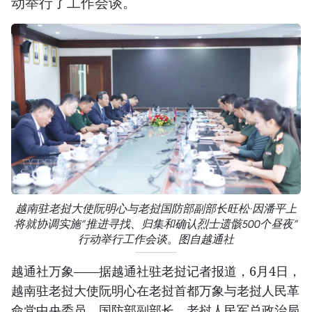
动举行了工作会谈。
越南驻老挝大使阮明心与老挝国防部副部长旺松·因潘平上
将就协调实施“推进寻找、归集和确认烈士遗骸500个昼夜”
行动举行工作会谈。图自越通社
越通社万象——据越通社驻老挝记者报道，6月4日，
越南驻老挝大使阮明心在老挝首都万象与老挝人民革
命党中央委员、国防部副部长、老挝人民军总政治局