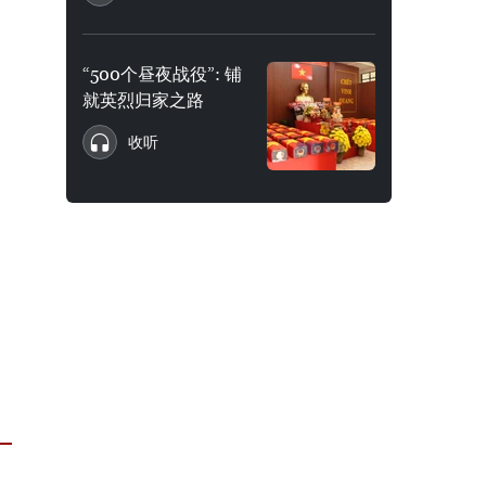
“500个昼夜战役”: 铺
就英烈归家之路
收听