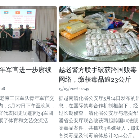
年军官进一步赓续
越老警方联手破获跨国贩毒
网络，缴获毒品逾23公斤
:08
15/05/2026 02:49
年越老柬三国军队青年军官交
据越南清化省公安厅5月14日发布的
内，5月27日下午至晚间，
息，在国际禁毒合作机制框架下，经
官代表团走访慰问34军团
过长期侦查，清化省公安厅与老挝华
开展了体育和文艺交流活
潘省公安厅联合破获两起跨国非法贩
卖毒品案件，共抓获4名嫌疑人，缴
各类毒品及制毒前体总计23.4公斤。