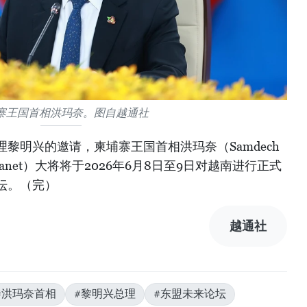
寨王国首相洪玛奈。图自越通社
黎明兴的邀请，柬埔寨王国首相洪玛奈（Samdech
i Hun Manet）大将将于2026年6月8日至9日对越南进行正式
坛。（完）
越通社
#洪玛奈首相
#黎明兴总理
#东盟未来论坛