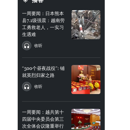
播客
一周要闻：日本熊本
县7.1级强震：越南劳
工勇救老人，一实习
生遇难
收听
“500个昼夜战役”: 铺
就英烈归家之路
收听
一周要闻：越共第十
四届中央委员会第三
次全体会议隆重举行