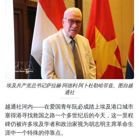
埃及共产党总书记萨拉赫·阿德利·阿卜杜勒哈菲兹。图自越
通社
越通社河内——在爱国青年阮必成踏上埃及港口城市
塞得港寻找救国之路一个多世纪后的今天，这一里程
碑仍被许多埃及学者和政治家视为胡志明主席革命生
涯中一个特殊的停靠点。