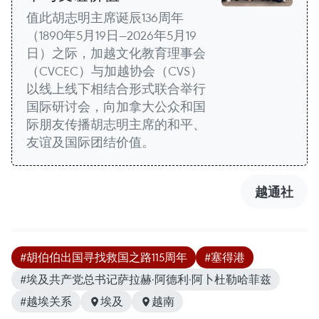
值此胡志明主席诞辰136周年
（1890年5月19日—2026年5月19
日）之际，加越文化教育理事会
（CVCEC）与加越协会（CVS）
以线上线下相结合形式联合举行
国际研讨会，向加拿大公众和国
际朋友传播胡志明主席的和平、
友谊及国际团结价值。
越通社
#胡伯伯出国寻找救国之路115周年
#塞得港
#埃及共产党总书记萨拉赫·阿德利·阿卜杜勒哈菲兹
#越埃关系
埃及
越南