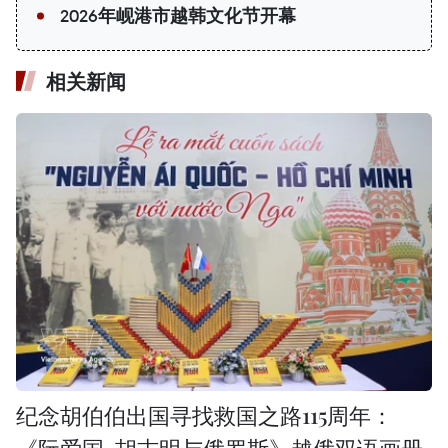
2026年岘港市越韩文化节开幕
相关新闻
纪念胡伯伯出国寻找救国之路115周年：
《阮爱国-胡志明与俄罗斯》越俄双语画册