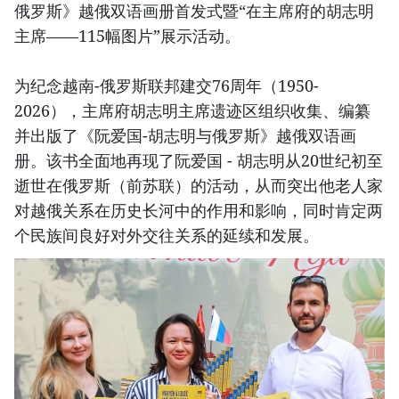
俄罗斯》越俄双语画册首发式暨“在主席府的胡志明
主席——115幅图片”展示活动。
为纪念越南-俄罗斯联邦建交76周年（1950-
2026），主席府胡志明主席遗迹区组织收集、编纂
并出版了《阮爱国-胡志明与俄罗斯》越俄双语画
册。该书全面地再现了阮爱国 - 胡志明从20世纪初至
逝世在俄罗斯（前苏联）的活动，从而突出他老人家
对越俄关系在历史长河中的作用和影响，同时肯定两
个民族间良好对外交往关系的延续和发展。