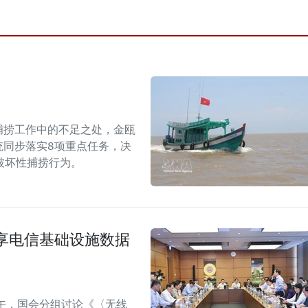
捕捞工作中的不足之处，金瓯
统同步落实8项重点任务，决
破坏性捕捞行为。
享电信基础设施数据
午，国会分组讨论《〈无线