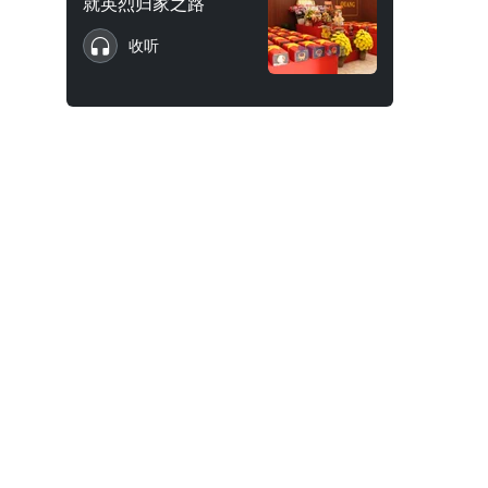
就英烈归家之路
收听