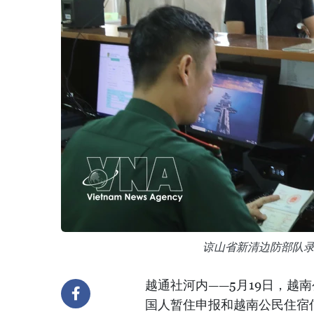
谅山省新清边防部队
越通社河内——5月19日，越
国人暂住申报和越南公民住宿