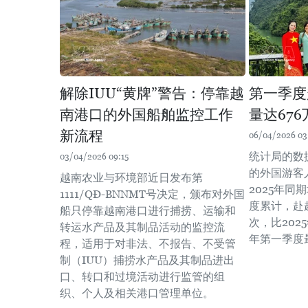
解除IUU“黄牌”警告：停靠越
第一季度
南港口的外国船舶监控工作
量达67
新流程
06/04/2026 03
统计局的数据
03/04/2026 09:15
的外国游客
越南农业与环境部近日发布第
2025年同期
1111/QĐ-BNNMT号决定，颁布对外国
度累计，赴
船只停靠越南港口进行捕捞、运输和
次，比202
转运水产品及其制品活动的监控流
年第一季度
程，适用于对非法、不报告、不受管
制（IUU）捕捞水产品及其制品进出
口、转口和过境活动进行监管的组
织、个人及相关港口管理单位。