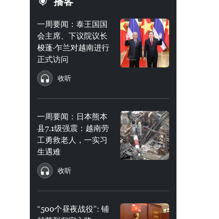
播客
一周要闻：泰王国国
会主席、下议院议长
梭蓬·乍兰对越南进行
正式访问
收听
一周要闻：日本熊本
县7.1级强震：越南劳
工勇救老人，一实习
生遇难
收听
“500个昼夜战役”: 铺