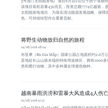
5号油汀太阳能发电厂项目8月4日在位于西宁省杨
该项目装机容量450兆瓦，投资总额7774亿越盾
太阳能发电项目，为落实清洁能源发展战略、保障
色、可持续转型作出重要贡献。
将野生动物放归自然的旅程
04/08/2026 08:04
布亚摩（Bù Gia Mập）国家公园占地面积约2.
是地处长山山脉末端的特殊用途林区，拥有1000
类和爬行动物，其中多种属全球濒危物种。
越南暴雨洪涝和雷暴大风造成4人伤亡
02/08/2026 10:57
7月31日至8月2日10时，持续强降雨引发的洪涝