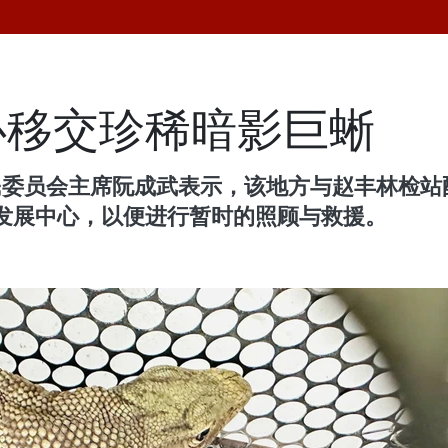
心移交珍稀暗影巨蜥
人民委员会主席阮成武表示，该地方与赵丰林检
发展中心，以便进行暂时的照顾与救援。