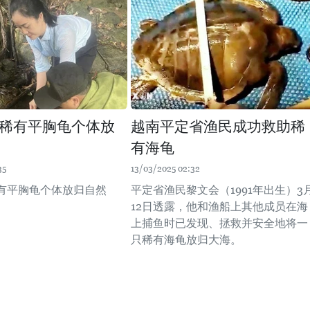
稀有平胸龟个体放
越南平定省渔民成功救助稀
有海龟
35
13/03/2025 02:32
有平胸龟个体放归自然
平定省渔民黎文会（1991年出生）3
12日透露，他和渔船上其他成员在海
上捕鱼时已发现、拯救并安全地将一
只稀有海龟放归大海。