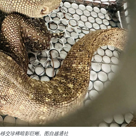
心移交珍稀暗影巨蜥。图自越通社