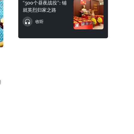
“500个昼夜战役”: 铺
就英烈归家之路
收听
月