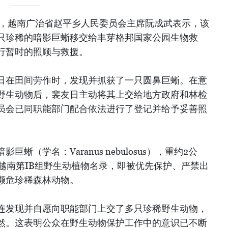
午，越南广治省赵平乡人民委员会主席阮成武表示，该
只珍稀的暗影巨蜥移交给丰芽格邦国家公园生物救
行暂时的照顾与救援。
日在田间劳作时，发现并抓获了一只圆鼻巨蜥。在意
野生动物后，裴友日主动将其上交给地方政府和林检
员会已同职能部门配合依法进行了登记并给予妥善照
蜥（学名：Varanus nebulosus），重约2公
越南第IB组野生动植物名录，即被优先保护、严禁出
濒危珍稀森林动物。
连发现并自愿向职能部门上交了多只珍稀野生动物，
然。这表明公众在野生动物保护工作中的意识已不断