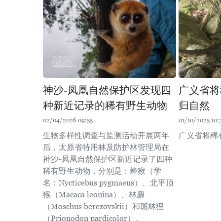
神沙-凤凰自然保护区发现四
广义省将
种新近记录的稀有野生动物
归自然
02/04/2026 09:55
01/10/2025 10:
生物多样性调查与监测活动开展两年
广义省将稀
后，太原省特用林及防护林管理局在
神沙-凤凰自然保护区新近记录了四种
稀有野生动物，分别是：蜂猴（学
名：Nycticebus pygmaeus）、北平顶
猴（Macaca leonina）、林麝
（Moschus berezovskii）和斑林狸
（Prionodon pardicolor）。