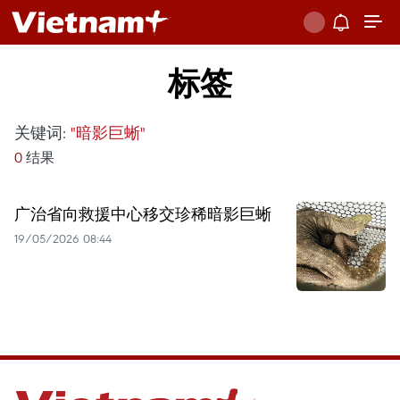
标签
关键词:
"暗影巨蜥"
0
结果
广治省向救援中心移交珍稀暗影巨蜥
19/05/2026 08:44