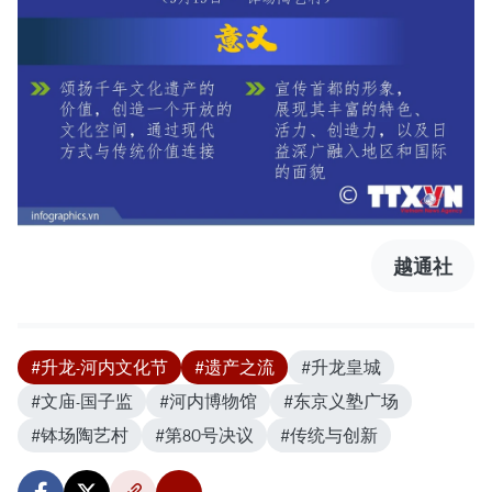
越通社
#升龙-河内文化节
#遗产之流
#升龙皇城
#文庙-国子监
#河内博物馆
#东京义塾广场
#钵场陶艺村
#第80号决议
#传统与创新