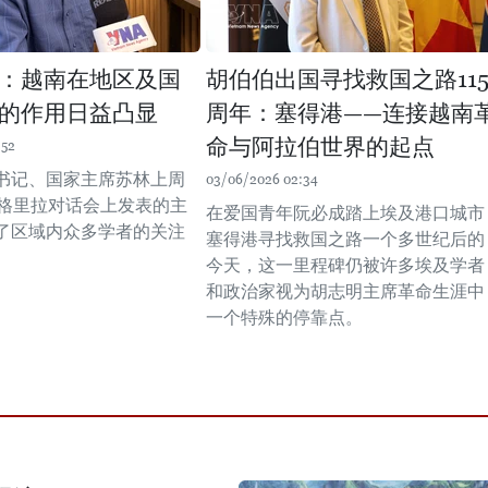
：越南在地区及国
胡伯伯出国寻找救国之路11
的作用日益凸显
周年：塞得港——连接越南
命与阿拉伯世界的起点
:52
书记、国家主席苏林上周
03/06/2026 02:34
香格里拉对话会上发表的主
在爱国青年阮必成踏上埃及港口城市
了区域内众多学者的关注
塞得港寻找救国之路一个多世纪后的
。
今天，这一里程碑仍被许多埃及学者
和政治家视为胡志明主席革命生涯中
一个特殊的停靠点。