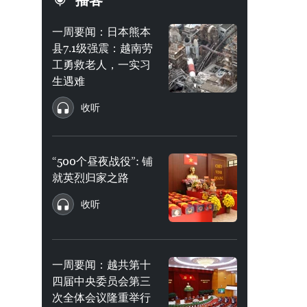
播客
一周要闻：日本熊本
县7.1级强震：越南劳
工勇救老人，一实习
生遇难
收听
“500个昼夜战役”: 铺
就英烈归家之路
收听
一周要闻：越共第十
四届中央委员会第三
次全体会议隆重举行