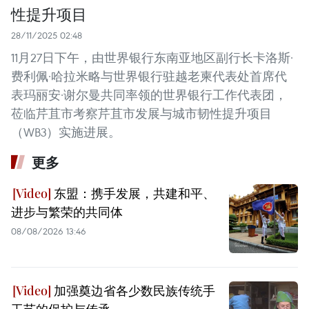
性提升项目
28/11/2025 02:48
11月27日下午，由世界银行东南亚地区副行长卡洛斯·
费利佩·哈拉米略与世界银行驻越老柬代表处首席代
表玛丽安·谢尔曼共同率领的世界银行工作代表团，
莅临芹苴市考察芹苴市发展与城市韧性提升项目
（WB3）实施进展。
更多
东盟：携手发展，共建和平、
进步与繁荣的共同体
08/08/2026 13:46
加强奠边省各少数民族传统手
工艺的保护与传承