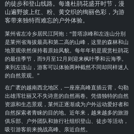
的徒步和登山线路。每逢杜鹃花盛开时节，漫
山遍野披上红、粉、黄交织的绚丽色彩，为游
客带来独特而难忘的户外体验。
莱州省左冷乡居民江阿炮：“普塔凉峰和左连山分别
是莱州省海拔最高和第二高的山峰，这里的森林和山
地景观依然保持着原始风貌。每年年初是观赏杜鹃花
的最佳季节，而9月至12月则迎来枫叶季和云海季。
来到左连山，游客可以体验两种截然不同却同样迷人
的自然景观。”
在广袤的越南西北地区，一座座高峰直插云霄，勾勒
出雄浑壮丽又不失诗意的自然画卷。凭借独特的自然
资源和生态景观，莱州正逐渐成为户外运动爱好者和
自然探索者青睐的目的地。近年来，越来越多的旅游
俱乐部、户外团队和旅行社组织登山、徒步等活动，
吸引游客前来挑战高峰、亲近自然。