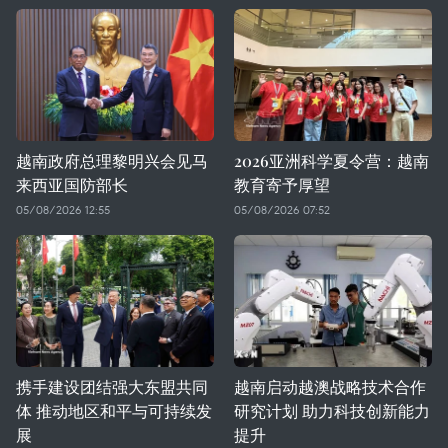
越南政府总理黎明兴会见马
2026亚洲科学夏令营：越南
来西亚国防部长
教育寄予厚望
05/08/2026 12:55
05/08/2026 07:52
携手建设团结强大东盟共同
越南启动越澳战略技术合作
体 推动地区和平与可持续发
研究计划 助力科技创新能力
展
提升