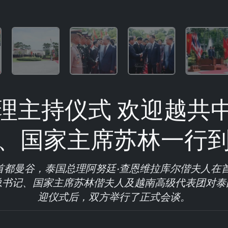
理主持仪式 欢迎越共
、国家主席苏林一行
在首都曼谷，泰国总理阿努廷·查恩维拉库尔偕夫人在
总书记、国家主席苏林偕夫人及越南高级代表团对泰
迎仪式后，双方举行了正式会谈。