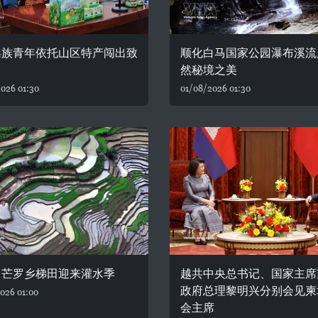
瑶族青年依托山区特产闯出致
顺化白马国家公园瀑布溪流
然秘境之美
026 01:30
01/08/2026 01:30
：芒罗乡梯田迎来灌水季
越共中央总书记、国家主席
政府总理黎明兴分别会见柬
026 01:00
会主席