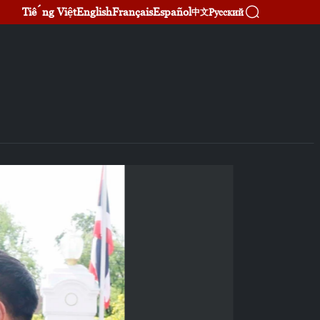
Tiếng Việt
English
Français
Español
Русский
中文