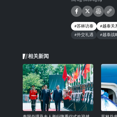
#苏林访泰
#越泰关
#外交礼遇
#越泰战
相关新闻
泰国总理及夫人举行隆重仪式欢迎越
苏林总