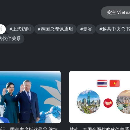
关注 Vietn
系
#正式访问
#泰国总理佩通坦
#曼谷
#越共中央总
略伙伴关系
书记、国家主席抵达曼谷 继续
越南—泰国全面战略伙伴关系