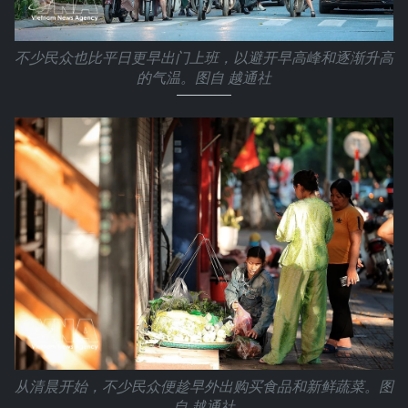
不少民众也比平日更早出门上班，以避开早高峰和逐渐升高
的气温。图自 越通社
从清晨开始，不少民众便趁早外出购买食品和新鲜蔬菜。图
自 越通社