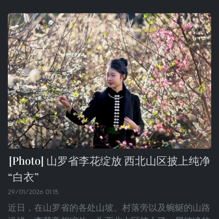
山罗省李花绽放 西北山区披上纯净
“白衣”
29/01/2026 01:15
近日，在山罗省的各处山坡、村落旁以及蜿蜒的山路