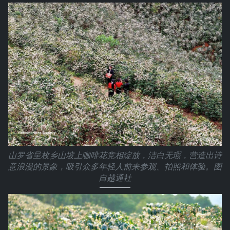
山罗省呈枚乡山坡上咖啡花竞相绽放，洁白无瑕，营造出诗
意浪漫的景象，吸引众多年轻人前来参观、拍照和体验。图
自越通社