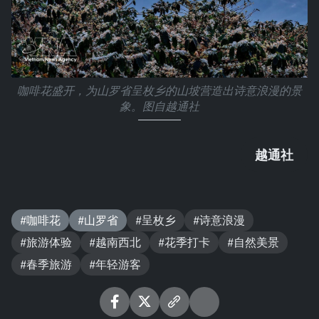
咖啡花盛开，为山罗省呈枚乡的山坡营造出诗意浪漫的景
象。图自越通社
越通社
#咖啡花
#山罗省
#呈枚乡
#诗意浪漫
#旅游体验
#越南西北
#花季打卡
#自然美景
#春季旅游
#年轻游客