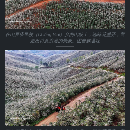
在山罗省呈枚（Chiềng Mai）乡的山坡上，咖啡花盛开，营
造出诗意浪漫的景象。图自越通社