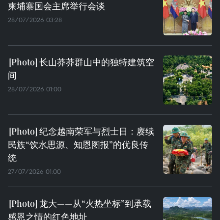
柬埔寨国会主席举行会谈
28/07/2026 03:28
长山莽莽群山中的独特建筑空
间
28/07/2026 01:00
纪念越南荣军与烈士日：赓续
民族“饮水思源、知恩图报”的优良传
统
27/07/2026 01:00
龙大——从“火热坐标”到承载
感恩之情的红色地址