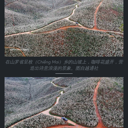
在山罗省呈枚（Chiềng Mai）乡的山坡上，咖啡花盛开，营
造出诗意浪漫的景象。图自越通社