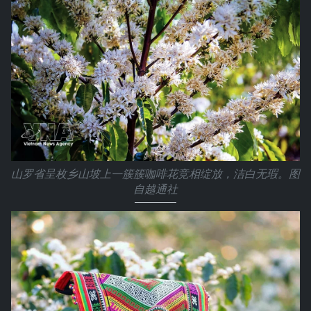
山罗省呈枚乡山坡上一簇簇咖啡花竞相绽放，洁白无瑕。图
自越通社