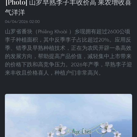
山罗早熟李子丰收价高 果农增收喜
气洋洋
04/04/2026 02:00
山罗省番块（Phiêng Khoài ）乡现拥有超过2600公顷
李子种植面积，其中反季李子占比超过20%。应用反
季、错季及早熟种植技术，正在为农民开辟一条高效
的发展方向，帮助提高产品价值，减轻集中上市带来
的价格下跌和高竞争压力。2026年产季，早熟李子迎
来丰收且价格喜人，种植户们非常高兴。