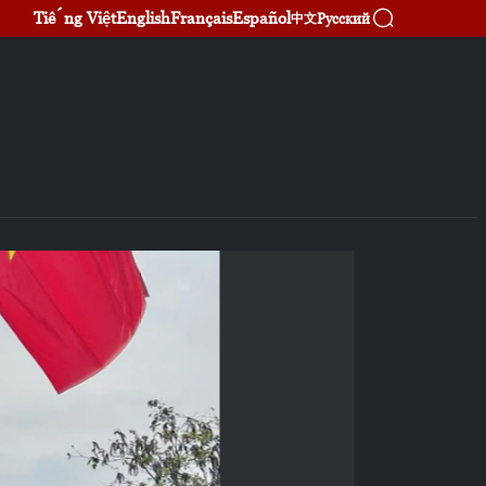
Tiếng Việt
English
Français
Español
Русский
中文