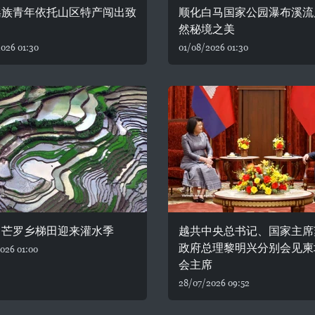
瑶族青年依托山区特产闯出致
顺化白马国家公园瀑布溪流
然秘境之美
026 01:30
01/08/2026 01:30
：芒罗乡梯田迎来灌水季
越共中央总书记、国家主席
政府总理黎明兴分别会见柬
026 01:00
会主席
28/07/2026 09:52