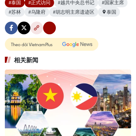
#泰国
#正式访问
#越共中央总书记
#国家主席
#苏林
#乌隆府
#胡志明主席遗迹区
泰国
Theo dõi VietnamPlus
相关新闻