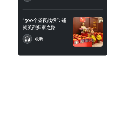
“500个昼夜战役”: 铺
就英烈归家之路
收听