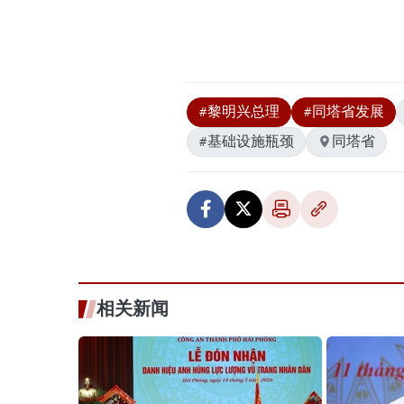
#黎明兴总理
#同塔省发展
#基础设施瓶颈
同塔省
相关新闻