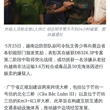
外籍人员枪击致2人伤亡 胡志明市警方不到24小时破案。图
自越通社
·5月25日，越南边防部队副司令阮文善少将向奠边省
各职能部门颁发奖励，表彰其在破获DB326.3P专案
第二阶段中取得突出战绩，成功抓获一名涉嫌从老挝
向越南非法运输3.6万粒合成毒品及50克海洛因进行
贩卖的嫌疑人。
· 广宁省正规划建设两座跨境大桥，包括位于芒街一
号坊的北仑三桥（Cầu Bắc Luân III）以及位于芒街
三坊的Km3+4口岸大桥。此举旨在构建互联互通的
交通基础设施体系，推动越中边境经贸发展。