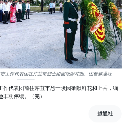
苴市工作代表团在芹苴市烈士陵园敬献花圈。图自越通社
工作代表团前往芹苴市烈士陵园敬献鲜花和上香，缅
地丰功伟绩。（完）
越通社