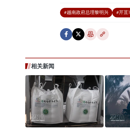
#越南政府总理黎明兴
#芹苴
相关新闻