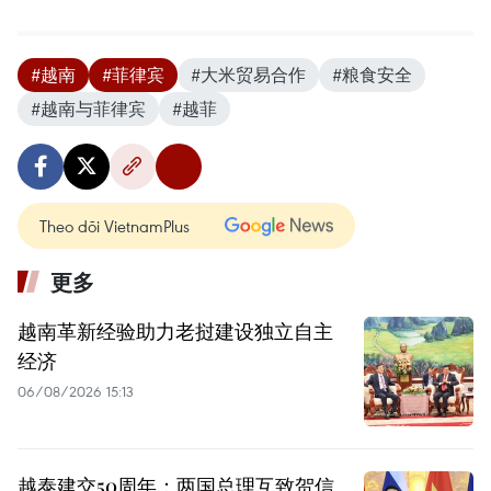
#越南
#菲律宾
#大米贸易合作
#粮食安全
#越南与菲律宾
#越菲
Theo dõi VietnamPlus
更多
越南革新经验助力老挝建设独立自主
经济
06/08/2026 15:13
越泰建交50周年：两国总理互致贺信