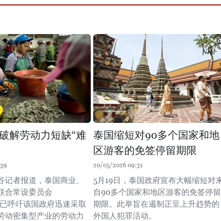
破解劳动力短缺“难
泰国缩短对90多个国家和地
区游客的免签停留期限
:39
20/05/2026 09:31
谷记者报道，泰国商业、
5月19日，泰国政府宣布大幅缩短对
联合常设委员会
自90多个国家和地区游客的免签停留
B）已呼吁该国政府迅速采取
期限。此举旨在遏制正呈上升趋势的
劳动密集型产业的劳动力
外国人犯罪活动。