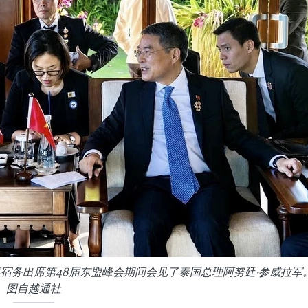
宾宿务出席第48届东盟峰会期间会见了泰国总理阿努廷·参威拉军
图自越通社