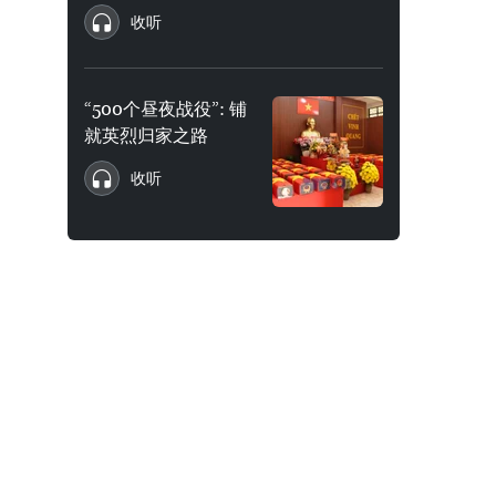
收听
“500个昼夜战役”: 铺
就英烈归家之路
收听