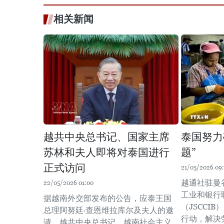
相关新闻
越共中央总书记、国家主席
泰国努力
苏林和夫人即将对泰国进行
题”
正式访问
21/05/2026 09
越通社驻曼
22/05/2026 01:00
工业和银行
据越南外交部发布的公告，应泰王国
（JSCCI
总理阿努廷·查恩维拉库尔及夫人的邀
行动，解决
请，越共中央总书记、越南社会主义