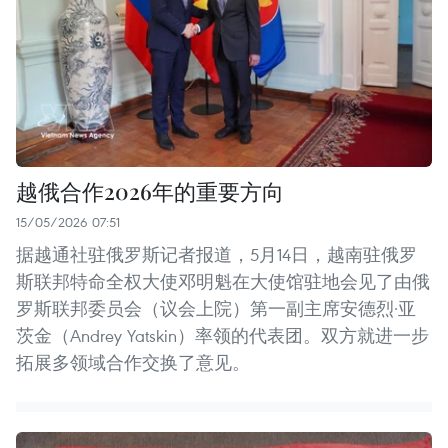
越俄合作2026年的重要方向
15/05/2026 07:51
据越通社驻俄罗斯记者报道，5月14日，越南驻俄罗
斯联邦特命全权大使邓明魁在大使馆驻地会见了由俄
罗斯联邦委员会（议会上院）第一副主席安德烈·亚
茨金（Andrey Yatskin）率领的代表团。双方就进一步
拓展多领域合作交换了意见。