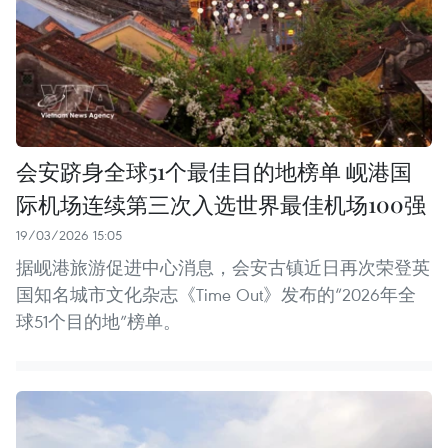
会安跻身全球51个最佳目的地榜单 岘港国
际机场连续第三次入选世界最佳机场100强
19/03/2026 15:05
据岘港旅游促进中心消息，会安古镇近日再次荣登英
国知名城市文化杂志《Time Out》发布的“2026年全
球51个目的地”榜单。