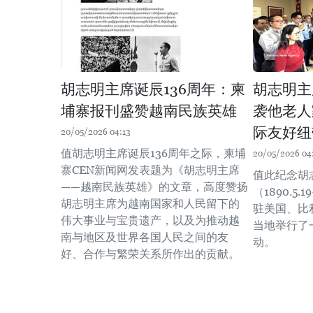
胡志明主席诞辰136周年：柬
胡志明主
埔寨报刊盛赞越南民族英雄
袭他老人
际友好纽
20/05/2026 04:13
值胡志明主席诞辰136周年之际，柬埔
20/05/2026 04
寨CEN新闻网发表题为《胡志明主席
值此纪念胡
——越南民族英雄》的文章，高度赞扬
（1890.5.
胡志明主席为越南国家和人民留下的
驻美国、比
伟大事业与宝贵遗产，以及为推动越
当地举行了
南与地区及世界各国人民之间的友
动。
好、合作与繁荣关系所作出的贡献。