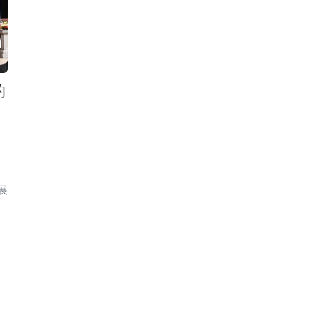
的
国
展