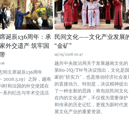
席诞辰136周年：承
民间文化——文化产业发展
家外交遗产 筑牢国
“金矿”
带
19/05/2026 02:47
越共中央政治局关于发展越南文化的
:06
第80-NQ/TW号决议指出，文化是
志明主席诞辰136周年
家的“软实力”，也是推动经济社会发
19~ 2026.5.19）之际，越南
的直接动力。特别是，决议精神提出
利时和法国的外交使团在
了一种全新的思路：将包括民间文化
一系列纪念与学术交流活
在内的文化遗产，不仅视为需要保护
和传承的历史记忆，更视为新时代发
展文化产业的重要资源。