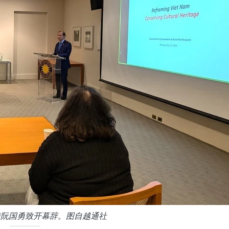
使阮国勇致开幕辞。图自越通社