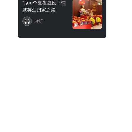
“500个昼夜战役”: 铺
就英烈归家之路
收听