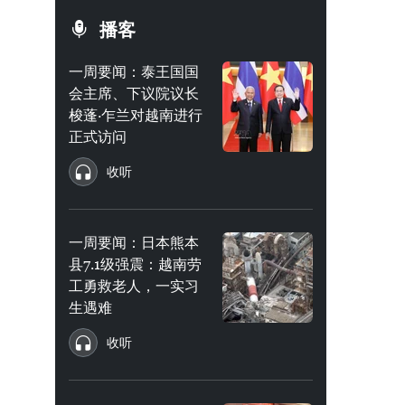
播客
一周要闻：泰王国国
会主席、下议院议长
梭蓬·乍兰对越南进行
正式访问
收听
一周要闻：日本熊本
县7.1级强震：越南劳
工勇救老人，一实习
生遇难
收听