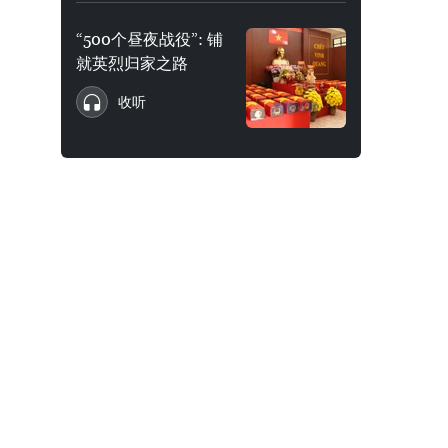
“500个昼夜战役”: 铺
就英烈归家之路
收听