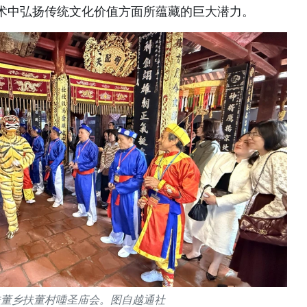
术中弘扬传统文化价值方面所蕴藏的巨大潜力。
扶董乡扶董村喠圣庙会。图自越通社