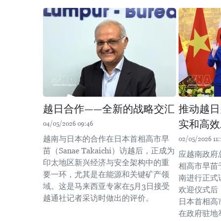
越日合作——全新的战略交汇
推动越日
实和高效
04/05/2026 09:46
越南与日本的合作在日本首相高市早
02/05/2026 11:
苗（Sanae Takaichi）访越后，正成为
应越南政府
印太地区新兴经济与安全架构中的重
相高市早苗于
要一环，尤其是在能源和关键矿产领
南进行正式
域。这是马来西亚专家在5月3日接受
欢迎仪式后
越通社记者采访时做出的评价。
日本首相高
在政府驻地