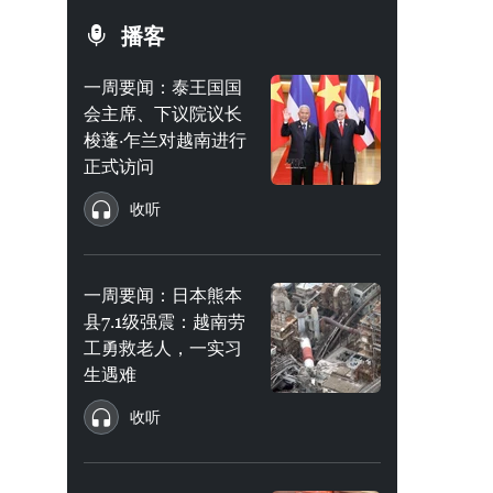
播客
一周要闻：泰王国国
会主席、下议院议长
梭蓬·乍兰对越南进行
正式访问
收听
一周要闻：日本熊本
县7.1级强震：越南劳
工勇救老人，一实习
生遇难
收听