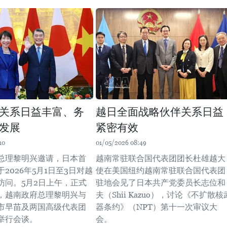
关系日益丰富、务
越日全面战略伙伴关系日益
发展
紧密有效
10
01/05/2026 08:49
总理黎明兴邀请，日本首
越南常驻联合国代表团团长杜雄越大
2026年5月1日至3日对越
使在美国纽约越南常驻联合国代表团
访问。5月2日上午，正式
驻地会见了日本共产党委员长志位和
，越南政府总理黎明兴与
夫（Shii Kazuo），讨论《不扩散核
市早苗及两国高级代表团
器条约》（NPT）第十一次审议大
举行会谈。
会。