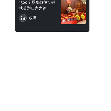
“500个昼夜战役”: 铺
就英烈归家之路
收听