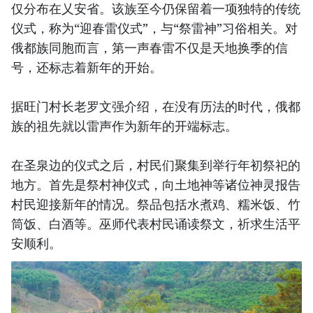
仅分布在乂安省。该族至今仍保留着一项独特的传统
仪式，称为“迎春雷仪式”，与“祭雷神”习俗相关。对
俄都族同胞而言，第一声春雷不仅是天地换季的信
号，还标志着新年的开始。
据旺门村长老罗文强介绍，在没有历法的时代，俄都
族的祖先就以雷声作为新年的开端标志。
在圣泉边的仪式之后，村民们聚集到举行年初祭祀的
地方。首先是祭村神仪式，向土地神等诸位神灵报告
村民迎接新年的情况。祭品包括水煮鸡、糯米饭、竹
筒饭、白酒等。巫师代表村民诵读祭文，祈求生活平
安顺利。