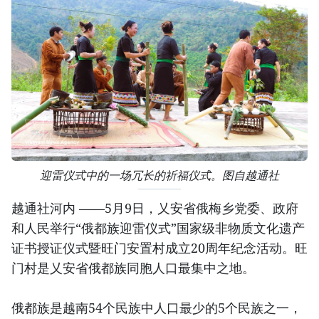
迎雷仪式中的一场冗长的祈福仪式。图自越通社
越通社河内 ——5月9日，乂安省俄梅乡党委、政府
和人民举行“俄都族迎雷仪式”国家级非物质文化遗产
证书授证仪式暨旺门安置村成立20周年纪念活动。旺
门村是乂安省俄都族同胞人口最集中之地。
俄都族是越南54个民族中人口最少的5个民族之一，