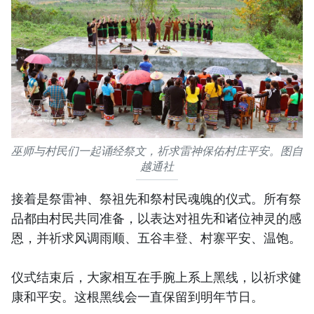
巫师与村民们一起诵经祭文，祈求雷神保佑村庄平安。图自
越通社
接着是祭雷神、祭祖先和祭村民魂魄的仪式。所有祭
品都由村民共同准备，以表达对祖先和诸位神灵的感
恩，并祈求风调雨顺、五谷丰登、村寨平安、温饱。
仪式结束后，大家相互在手腕上系上黑线，以祈求健
康和平安。这根黑线会一直保留到明年节日。