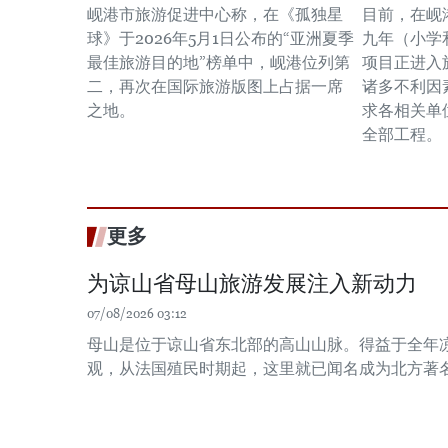
岘港市旅游促进中心称，在《孤独星
目前，在岘
球》于2026年5月1日公布的“亚洲夏季
九年（小学
最佳旅游目的地”榜单中，岘港位列第
项目正进入
二，再次在国际旅游版图上占据一席
诸多不利因
之地。
求各相关单
全部工程。
更多
为谅山省母山旅游发展注入新动力
07/08/2026 03:12
母山是位于谅山省东北部的高山山脉。得益于全年
观，从法国殖民时期起，这里就已闻名成为北方著