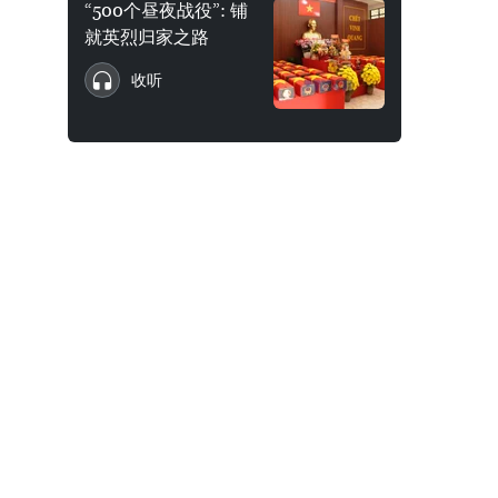
“500个昼夜战役”: 铺
就英烈归家之路
收听