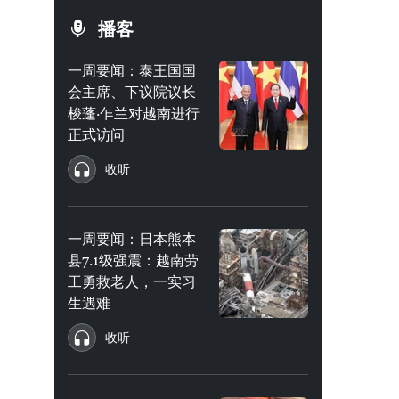
播客
一周要闻：泰王国国
会主席、下议院议长
梭蓬·乍兰对越南进行
正式访问
收听
一周要闻：日本熊本
县7.1级强震：越南劳
工勇救老人，一实习
生遇难
收听