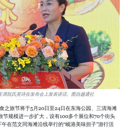
主席阮氏英诗在发布会上发表讲话。图自越通社
美食之旅节将于5月20日至24日在东海公园、三清海滩
节规模进一步扩大，设有100多个展位和70个街头
下午在范文同海滩沿线举行的“岘港美味担子”游行活