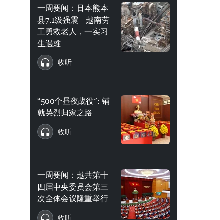
一周要闻：日本熊本
县7.1级强震：越南劳
工勇救老人，一实习
生遇难
收听
“500个昼夜战役”: 铺
就英烈归家之路
收听
一周要闻：越共第十
四届中央委员会第三
次全体会议隆重举行
收听