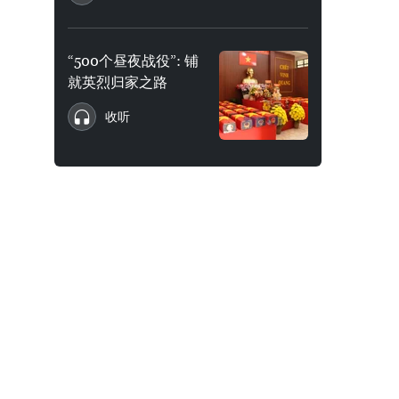
“500个昼夜战役”: 铺
就英烈归家之路
收听