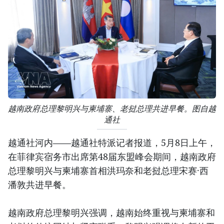
越南政府总理黎明兴与柬埔寨、老挝总理共进早餐。图自越
通社
越通社河内——越通社特派记者报道，5月8日上午，
在菲律宾宿务市出席第48届东盟峰会期间，越南政府
总理黎明兴与柬埔寨首相洪玛奈和老挝总理宋赛·西
潘敦共进早餐。
越南政府总理黎明兴强调，越南始终重视与柬埔寨和