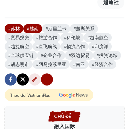
越通社
#苏林
#越南
#斯里兰卡
#越斯关系
#贸易投资
#旅游合作
#科伦坡
#越南航空
#越捷航空
#直飞航线
#物流合作
#印度洋
#全球供应链
#企业合作
#双边贸易
#投资论坛
#胡志明市
#阿马拉苏里亚
#南亚
#经济合作
Theo dõi VietnamPlus
融入国际