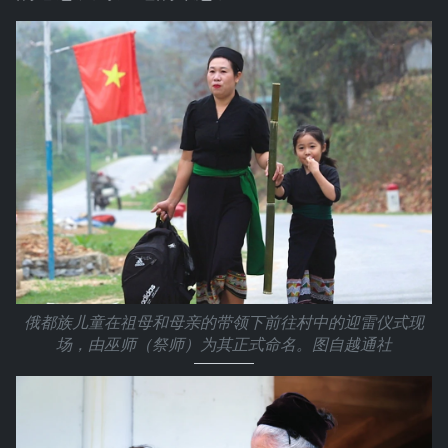
俄都族儿童在祖母和母亲的带领下前往村中的迎雷仪式现
场，由巫师（祭师）为其正式命名。图自越通社