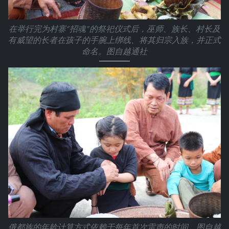
在举行完为村寨“招魂”的祭祀仪式后，巫师、族长、村长及
有威望的长者在孩子的手腕上绑线、将其归宗入族，并正式
命名。图自越通社
俄都族的年龄计算方式依赖于每年首次雷声的时间。图自越