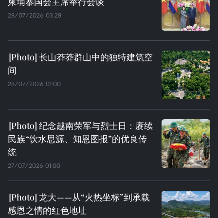
柬埔寨国会主席举行会谈
28/07/2026 03:28
长山莽莽群山中的独特建筑空
间
28/07/2026 01:00
纪念越南荣军与烈士日：赓续
民族“饮水思源、知恩图报”的优良传
统
27/07/2026 01:00
龙大——从“火热坐标”到承载
感恩之情的红色地址