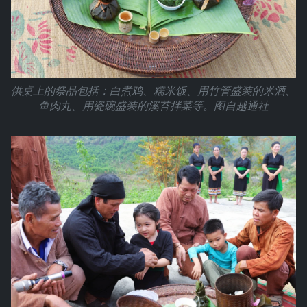
供桌上的祭品包括：白煮鸡、糯米饭、用竹管盛装的米酒、
鱼肉丸、用瓷碗盛装的溪苔拌菜等。图自越通社