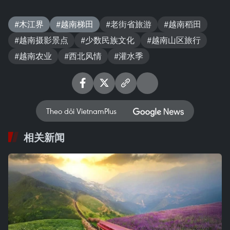
#木江界
#越南梯田
#老街省旅游
#越南稻田
#越南摄影景点
#少数民族文化
#越南山区旅行
#越南农业
#西北风情
#灌水季
Theo dõi VietnamPlus
相关新闻