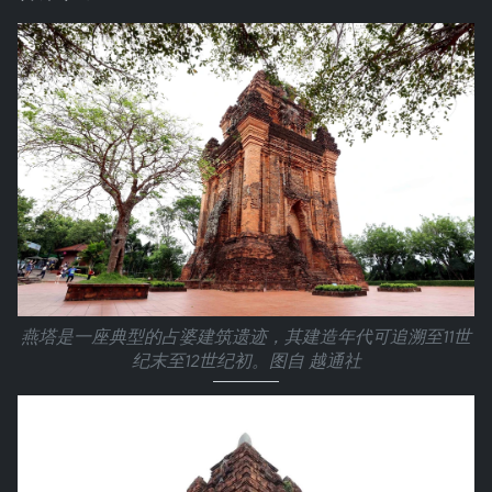
燕塔是一座典型的占婆建筑遗迹，其建造年代可追溯至11世
纪末至12世纪初。图自 越通社