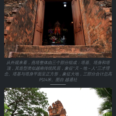
从外观来看，燕塔整体由三个部分组成：塔基、塔身和塔
顶，其造型类似越南传统民居，象征“天－地－人”三才理
念。塔基与塔身平面呈正方形，象征大地，三部分合计总高
约24米。图自 越通社