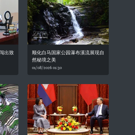
闯出致
顺化白马国家公园瀑布溪流展现自
然秘境之美
01/08/2026 01:30