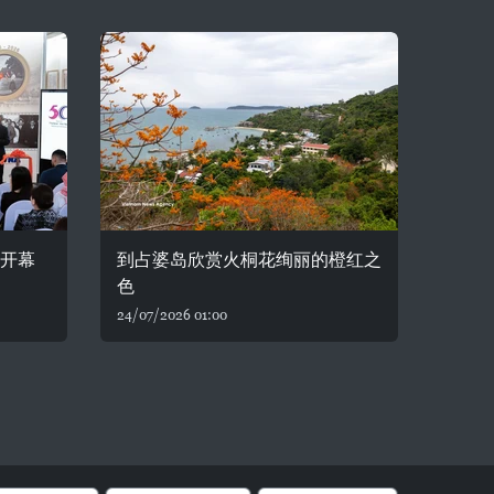
重开幕
到占婆岛欣赏火桐花绚丽的橙红之
色
24/07/2026 01:00