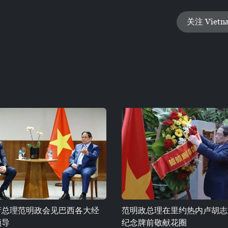
关注 Vietn
府总理范明政会见巴西各大经
范明政总理在里约热内卢胡志
领导
纪念牌前敬献花圈