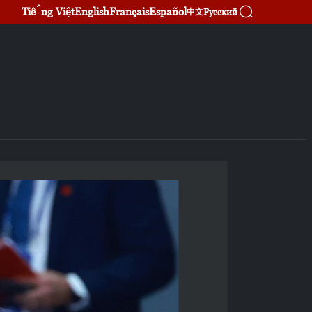
Tiếng Việt
English
Français
Español
Русский
中文