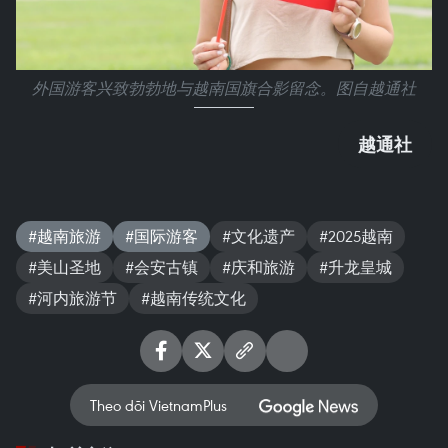
外国游客兴致勃勃地与越南国旗合影留念。图自越通社
越通社
#越南旅游
#国际游客
#文化遗产
#2025越南
#美山圣地
#会安古镇
#庆和旅游
#升龙皇城
#河内旅游节
#越南传统文化
Theo dõi VietnamPlus