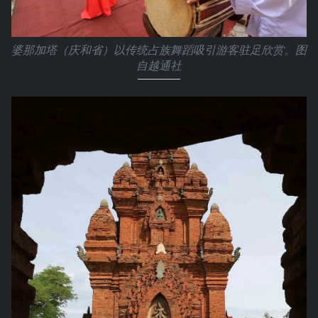
婆那加塔（庆和省）以传统占族舞蹈吸引游客驻足欣赏。图
自越通社