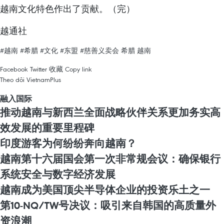
越南文化特色作出了贡献。（完）
越通社
#越南
#希腊
#文化
#东盟
#慈善义卖会
希腊
越南
Facebook
Twitter
收藏
Copy link
Theo dõi VietnamPlus
融入国际
推动越南与新西兰全面战略伙伴关系更加务实高
效发展的重要里程碑
印度游客为何纷纷奔向越南？
越南第十六届国会第一次非常规会议：确保银行
系统安全与数字经济发展
越南成为美国顶尖半导体企业的投资乐土之一
第10-NQ/TW号决议：吸引来自韩国的高质量外
资浪潮