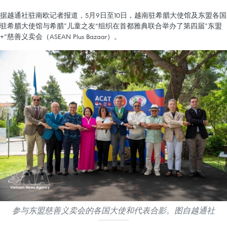
据越通社驻南欧记者报道，5月9日至10日，越南驻希腊大使馆及东盟各国
驻希腊大使馆与希腊“儿童之友”组织在首都雅典联合举办了第四届“东盟
+”慈善义卖会（ASEAN Plus Bazaar）。
参与东盟慈善义卖会的各国大使和代表合影。图自越通社