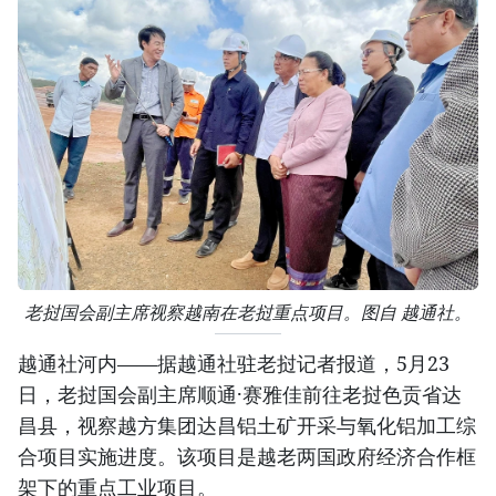
老挝国会副主席视察越南在老挝重点项目。图自 越通社。
越通社河内——据越通社驻老挝记者报道，5月23
日，老挝国会副主席顺通·赛雅佳前往老挝色贡省达
昌县，视察越方集团达昌铝土矿开采与氧化铝加工综
合项目实施进度。该项目是越老两国政府经济合作框
架下的重点工业项目。