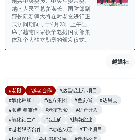
越共中央委员、中央军委常委、
越南人民军总参谋长、国防部副
部长阮新疆大将在对老挝进行正
式访问期间，于4月23日上午出
席了越南国家授予老挝国防部集
体和个人独立勋章的颁发仪式。
越通社
#老挝
#越老合作
#达昌铝土矿项目
#氧化铝加工
#越方集团
#色贡省
#达昌县
#顺通·赛雅佳
#老挝投资
#矿产开发
#氧化铝生产
#铝土矿
#越南企业
#越老经济合作
#老越友谊
#工业项目
#环境保护
#可持续发展
#老挝经济