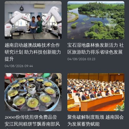
越南启动越澳战略技术合作
宝石湿地森林焕发新活力 社
研究计划 助力科技创新能力
区旅游助力得乐省绿色发展
提升
04/08/2026 03:23
04/08/2026 09:44
2000份传统煎饼免费品尝
聚焦破解制度瓶颈 越南国会
安江民间糕饼节飘香南部风
为发展蓄势赋能