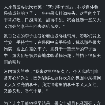
太原省游客阮氏云英：“来到李子园后，我亲自体验
采摘成熟的李子，一串串果实挂满枝头。这里的李子
非常好吃，口感清脆，甜而不酸。我会挑选一些又大
又漂亮的李子带回去送给亲友。”
数百公顷的李子山谷沿着山坡绵延铺展。游客们背上
竹篓、手持竹竿，在果园中亲手采摘，挑选那些果大
饱满、皮上白霜的李子。置身于一望无际的李子园
中，游客们纷纷兴奋地体验采摘乐趣，并拍下很多美
丽的照片。
河内游客兰香：“我来这里很多次了。今天我感到非
常开心和兴奋，因为能够在这样欢乐的氛围中采摘到
又大又漂亮的李子。我觉得这里的李子果又大又红、
又脆又甜、香气十足。”
为了让李子能够提早结果、果实丰硕且色泽漂亮，方