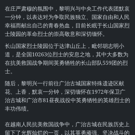
在庄严肃穆的氛围中，黎明兴与中央工作代表团默哀
一分钟，以表达对为争取民族独立、国家自由和人民
幸福而献出自己的青春热血，目前长眠于长山国家烈
士陵园的革命烈士的崇高敬意和深切缅怀。
长山国家烈士陵园位于达津山丘上，毗邻胡志明小
道，是全国10263位烈士的安息之地，其中大多数为
在抗美救国战争期间英勇牺牲的长山部队559团的烈
士。
随后，黎明兴一行前往广治古城国家特殊遗迹区献
花、上香，默哀一分钟，深切缅怀在1972年保卫广
治古城和广治市81昼夜战役中英勇牺牲的英雄烈士的
丰功伟绩。
在越南人民抗美救国战争中，广治古城在民族历史上
留下了光辉灿烂的一页，以其英勇顽强、坚决战斗的