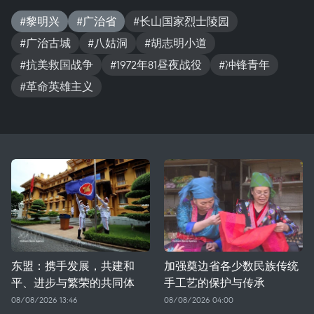
#黎明兴
#广治省
#长山国家烈士陵园
#广治古城
#八姑洞
#胡志明小道
#抗美救国战争
#1972年81昼夜战役
#冲锋青年
#革命英雄主义
东盟：携手发展，共建和
加强奠边省各少数民族传统
平、进步与繁荣的共同体
手工艺的保护与传承
08/08/2026 13:46
08/08/2026 04:00