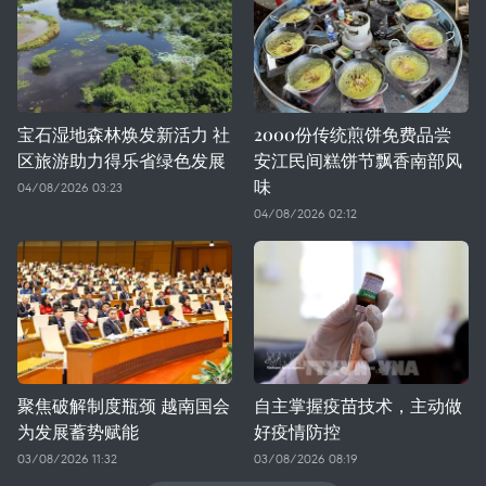
宝石湿地森林焕发新活力 社
2000份传统煎饼免费品尝
区旅游助力得乐省绿色发展
安江民间糕饼节飘香南部风
味
04/08/2026 03:23
04/08/2026 02:12
聚焦破解制度瓶颈 越南国会
自主掌握疫苗技术，主动做
为发展蓄势赋能
好疫情防控
03/08/2026 11:32
03/08/2026 08:19